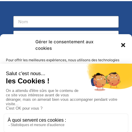
Gérer le consentement aux
cookies
Pour offrir les meilleures expériences, nous utilisons des technologies
telles que les cookies pour stocker et/ou accéder aux informations des
appareils. Le fait de consentir à ces technologies nous permettra de
traiter des données telles que le comportement de navigation ou les ID
uniques sur ce site. Le fait de ne pas consentir ou de retirer son
consentement peut avoir un effet négatif sur certaines caractéristiques
et fonctions.
Accepter
Envoyer
Refuser
Réalisation :
Digital Mate
l
Mentions légales
l
Politique de